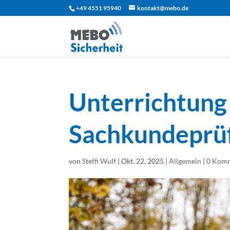
+49 4551 95940
kontakt@mebo.de
Unterrichtung
Sachkundeprü
von
Steffi Wulf
|
Okt. 22, 2025
|
Allgemein
|
0 Kom