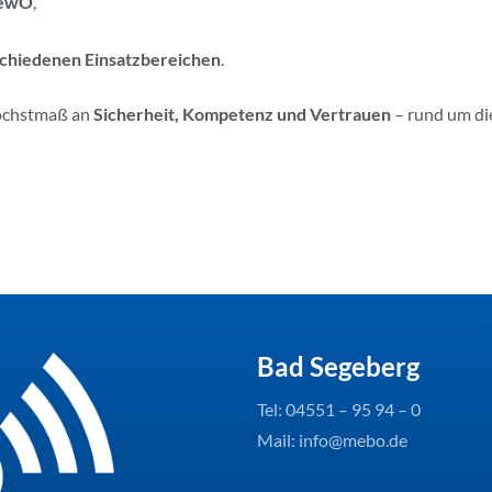
GewO
,
schiedenen Einsatzbereichen
.
Höchstmaß an
Sicherheit, Kompetenz und Vertrauen
– rund um di
Bad Segeberg
Tel:
04551 – 95 94 – 0
Mail: info@mebo.de