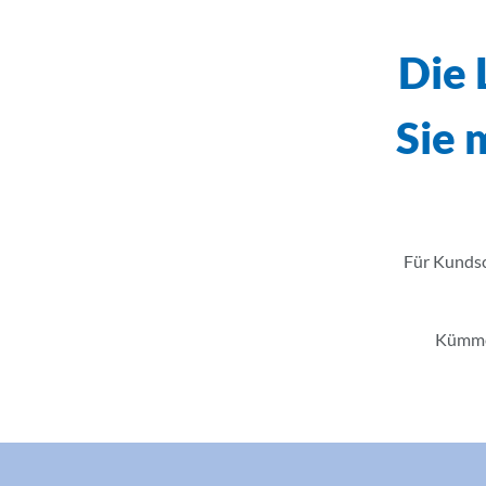
Die 
Sie 
Für Kundsc
Kümmer