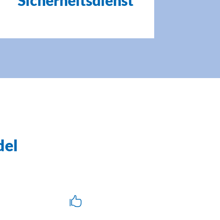
del
