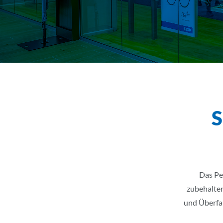
S
Das Pe
zubehalten
und Überfal