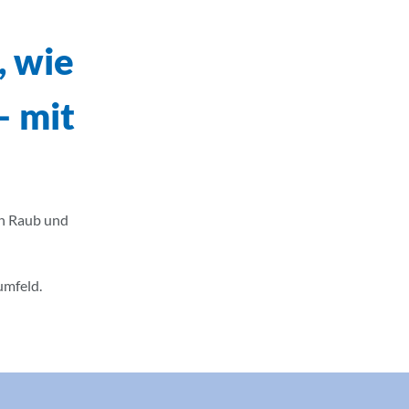
, wie
– mit
ch Raub und
umfeld.