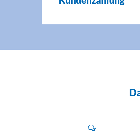
Kundenzählung
Da
w