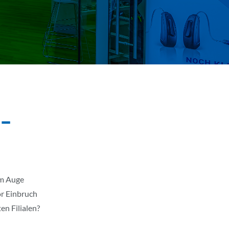
 –
im Auge
or Einbruch
en Filialen?