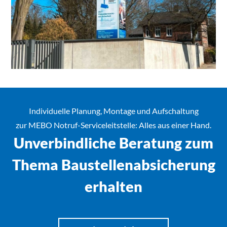
Individuelle Planung, Montage und Aufschaltung
zur
MEBO Notruf-Serviceleitstelle
: Alles aus einer Hand.
Unverbindliche Beratung zum
Thema Baustellenabsicherung
erhalten