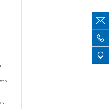
h.
e
hten
und