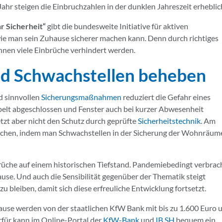
hr steigen die Einbruchzahlen in der dunklen Jahreszeit erheblic
r Sicherheit“
gibt die bundesweite Initiative für aktiven
ie man sein Zuhause sicherer machen kann. Denn durch richtiges
nnen viele Einbrüche verhindert werden.
und Schwachstellen beheben
d sinnvollen
Sicherungsmaßnahmen
reduziert die Gefahr eines
pelt abgeschlossen und Fenster auch bei kurzer Abwesenheit
tzt aber nicht den Schutz durch geprüfte
Sicherheitstechnik
. Am
chen, indem man Schwachstellen in der Sicherung der Wohnräum
che auf einem historischen Tiefstand. Pandemiebedingt verbrac
use. Und auch die Sensibilität gegenüber der Thematik steigt
zu bleiben, damit sich diese erfreuliche Entwicklung fortsetzt.
se werden von der staatlichen KfW Bank mit bis zu 1.600 Euro 
erfür kann im Online-Portal der
KfW-Bank
und
IB.SH
bequem ein