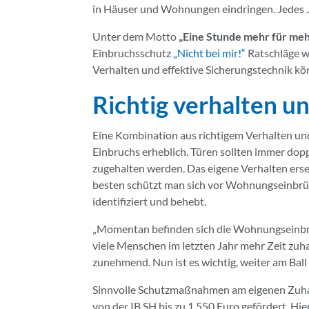
in Häuser und Wohnungen eindringen. Jedes Ja
Unter dem Motto
„Eine Stunde mehr für meh
Einbruchsschutz
„Nicht bei mir!“
Ratschläge w
Verhalten und effektive Sicherungstechnik kö
Richtig verhalten 
Eine Kombination aus richtigem Verhalten un
Einbruchs erheblich. Türen sollten immer dop
zugehalten werden. Das eigene Verhalten erse
besten schützt man sich vor Wohnungseinbrü
identifiziert und behebt.
„Momentan befinden sich die Wohnungseinbrü
viele Menschen im letzten Jahr mehr Zeit zuha
zunehmend. Nun ist es wichtig, weiter am Ball 
Sinnvolle Schutzmaßnahmen am eigenen Zuhau
von der IB.SH bis zu 1.550 Euro gefördert. Hi