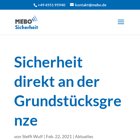
+49 4551 95940
kontakt@mebo.de
Sicherheit
direkt an der
Grundstücksgre
nze
von
Steffi Wulf
|
Feb. 22, 2021
|
Aktuelles