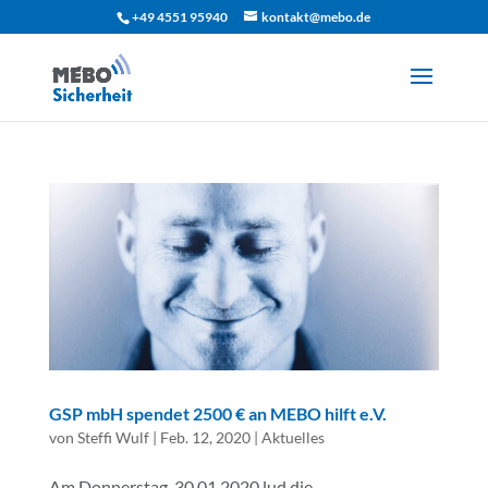
+49 4551 95940
kontakt@mebo.de
GSP mbH spendet 2500 € an MEBO hilft e.V.
von
Steffi Wulf
|
Feb. 12, 2020
|
Aktuelles
Am Donnerstag, 30.01.2020 lud die