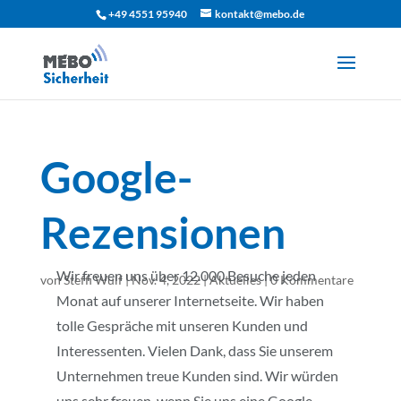
+49 4551 95940
kontakt@mebo.de
Google-
Rezensionen
Wir freuen uns über 12.000 Besuche jeden
von
Steffi Wulf
|
Nov. 4, 2022
|
Aktuelles
|
0 Kommentare
Monat auf unserer Internetseite. Wir haben
tolle Gespräche mit unseren Kunden und
Interessenten. Vielen Dank, dass Sie unserem
Unternehmen treue Kunden sind. Wir würden
uns sehr freuen, wenn Sie uns eine Google-