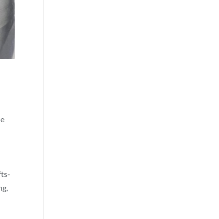
ne
fts-
ng,