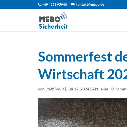
+49 4551 95940
kontakt@mebo.de
Sommerfest d
Wirtschaft 20
von
Steffi Wulf
|
Juli 17, 2024
|
Aktuelles
|
0 Komme