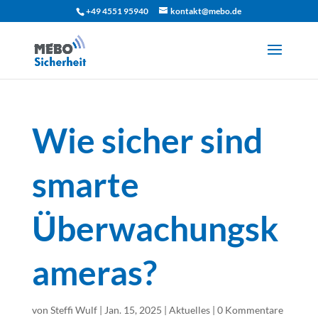
+49 4551 95940
kontakt@mebo.de
Wie sicher sind
smarte
Überwachungsk
ameras?
von
Steffi Wulf
|
Jan. 15, 2025
|
Aktuelles
|
0 Kommentare